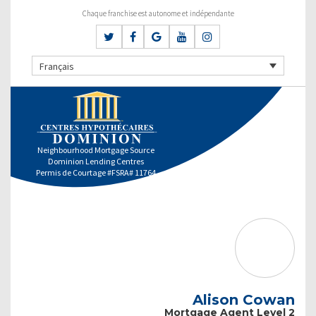
Chaque franchise est autonome et indépendante
Français
Neighbourhood Mortgage Source
Dominion Lending Centres
Permis de Courtage #FSRA# 11764
Alison Cowan
Mortgage Agent Level 2