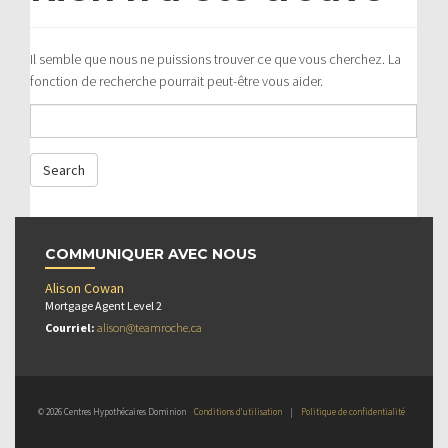
Il semble que nous ne puissions trouver ce que vous cherchez. La
fonction de recherche pourrait peut-être vous aider.
COMMUNIQUER AVEC NOUS
Alison Cowan
Mortgage Agent Level 2
Courriel:
alison@teamroche.ca
© 2026 Centres Hypothécaires Dominion
Conditions d’utilisation
|
Politique de confidentialité